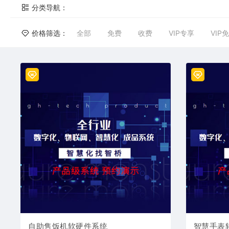
分类导航：
价格筛选：
全部
免费
收费
VIP专享
VIP
自助售饭机软硬件系统
智慧手表