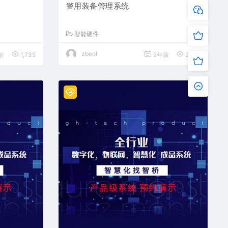
警用装备管理系统
智能硬件
zbeol
前
1,735
2年前
2,172