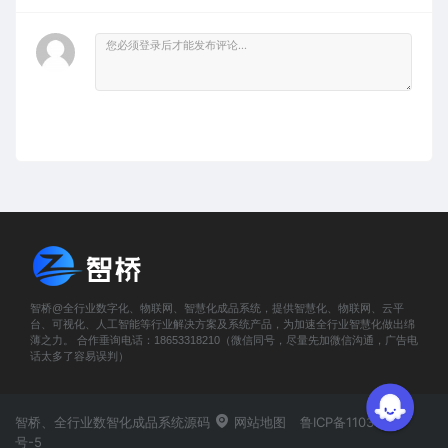
智桥@全行业数字化、物联网、智慧化成品系统，提供智慧化、物联网、云平
台、可视化、人工智能等行业解决方案及系统产品，为加速全行业智慧化做出绵
薄之力。 合作垂询电话：18653318210（微信同号，尽量先加微信沟通，广告电
话太多了容易误判）
智桥、全行业数智化成品系统源码
网站地图
鲁ICP备11031419
号-5