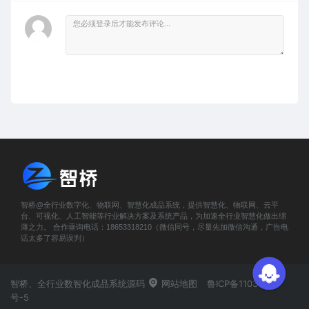
智桥@全行业数字化、物联网、智慧化成品系统，提供智慧化、物联网、云平
台、可视化、人工智能等行业解决方案及系统产品，为加速全行业智慧化做出绵
薄之力。 合作垂询电话：18653318210（微信同号，尽量先加微信沟通，广告电
话太多了容易误判）
智桥、全行业数智化成品系统源码
网站地图
鲁ICP备11031419
号-5