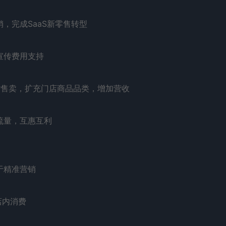
，完成SaaS新零售转型
宣传费用支持
货售卖，扩充门店商品品类，增加营收
流量，互惠互利
于精准营销
店内消费