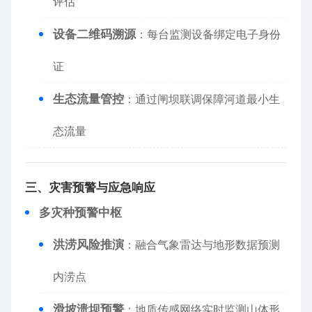
评估
​设备二维码溯源​
​：每台监测设备绑定电子身份
证
​生态流量管控​
​：通过闸坝联调保障河道最小生
态流量
​三、灾害预警与应急响应​
​多灾种预警中枢​
​洪涝风险推演​
​：融合气象雷达与地形数据预测
内涝点
​滑坡溃坝预警​
​：地质传感网络实时监测山体形