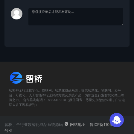
智桥@全行业数字化、物联网、智慧化成品系统，提供智慧化、物联网、云平
台、可视化、人工智能等行业解决方案及系统产品，为加速全行业智慧化做出绵
薄之力。 合作垂询电话：18653318210（微信同号，尽量先加微信沟通，广告电
话太多了容易误判）
智桥、全行业数智化成品系统源码
网站地图
鲁ICP备11031419
号-5