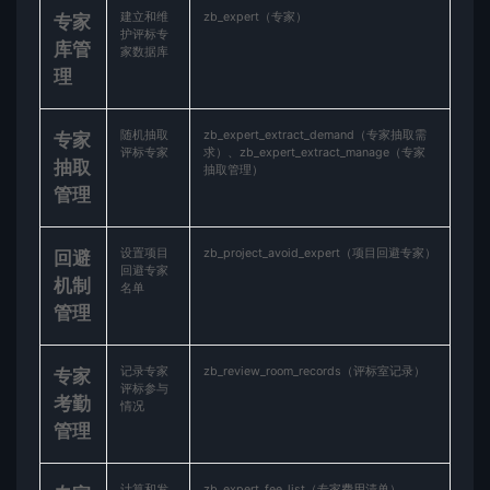
建立和维
zb_expert（专家）
​专家
护评标专
库管
家数据库
理​
随机抽取
zb_expert_extract_demand（专家抽取需
​专家
评标专家
求）、zb_expert_extract_manage（专家
抽取
抽取管理）
管理​
设置项目
zb_project_avoid_expert（项目回避专家）
​回避
回避专家
机制
名单
管理​
记录专家
zb_review_room_records（评标室记录）
​专家
评标参与
考勤
情况
管理​
计算和发
zb_expert_fee_list（专家费用清单）