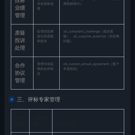
​投标
历史投标业
商投标统计）
业绩
绩
管理​
处理供应商
zb_complaint_challenge（投诉质
​质疑
提出的质疑
疑）、zb_supplier_question（供应商
投诉
和投诉
问题）
处理​
管理与供应
zb_custom_annual_agreement（客户
​合作
商的合作协
年度协议）
协议
议
管理​
三、评标专家管理
功能
功能说
模块
明
对应目录