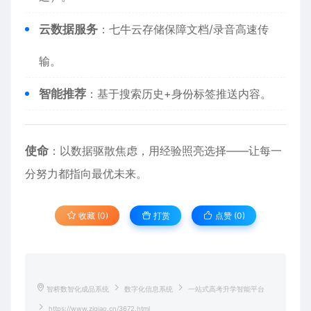
​云数据服务​
​：七牛云存储保障文档/录音高速传
输。
​智能推荐​
​：基于搜索历史+身份标签推送内容。
​使命​
​：以数据驱散焦虑，用经验照亮选择——让每一
分努力都指向最优未来。
收藏 (0)
打赏
点赞 (
0
)
智桥数智化成品系统
数字化信息系统
一站式高考升学智能平台
https://www.ziqiao.cn/3672.html