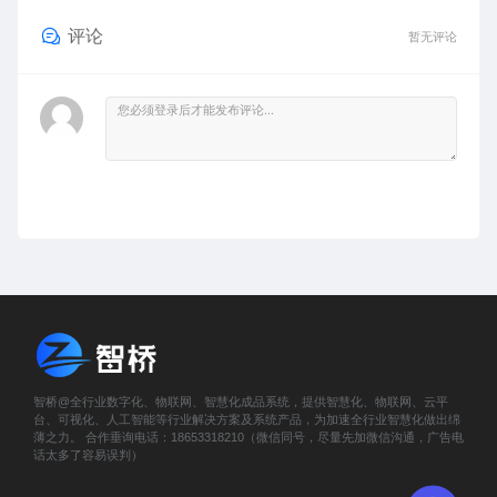
评论
暂无评论
智桥@全行业数字化、物联网、智慧化成品系统，提供智慧化、物联网、云平
台、可视化、人工智能等行业解决方案及系统产品，为加速全行业智慧化做出绵
薄之力。 合作垂询电话：18653318210（微信同号，尽量先加微信沟通，广告电
话太多了容易误判）