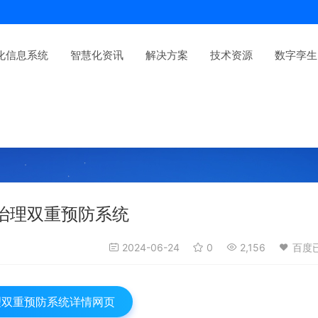
化信息系统
智慧化资讯
解决方案
技术资源
数字孪生
治理双重预防系统
2024-06-24
0
2,156
百度
理双重预防系统详情网页