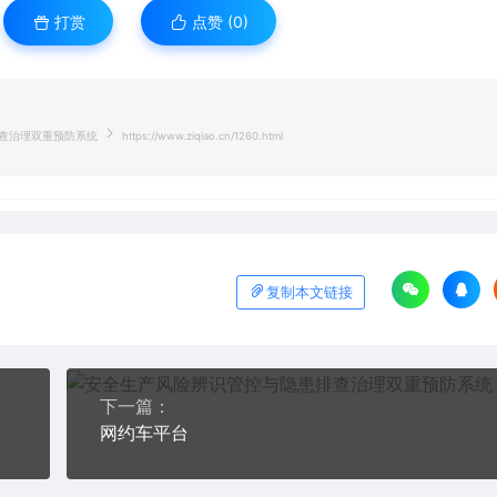
打赏
点赞 (
0
)
查治理双重预防系统
https://www.ziqiao.cn/1260.html
复制本文链接
下一篇：
网约车平台