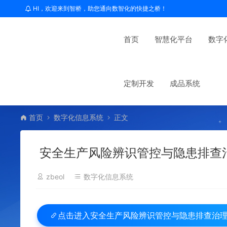
HI，欢迎来到智桥，助您通向数智化的快捷之桥！
首页
智慧化平台
数字
定制开发
成品系统
首页
数字化信息系统
正文
安全生产风险辨识管控与隐患排查
zbeol
数字化信息系统
安全生产风险辨识管控与隐患排查治
点击进入