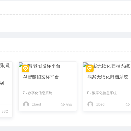
AI智能招投标平台
病案无纸化归档系统
制
数字化信息系统
数字化信息系统
zbeol
zbeol
890
832