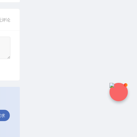
无评论
需求