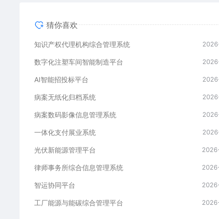
猜你喜欢
知识产权代理机构综合管理系统
2026
数字化注塑车间智能制造平台
2026
AI智能招投标平台
2026
病案无纸化归档系统
2026
病案数码影像信息管理系统
2026
一体化支付展业系统
2026
光伏新能源管理平台
2026
律师事务所综合信息管理系统
2026
智运协同平台
2026
工厂能源与能碳综合管理平台
2026