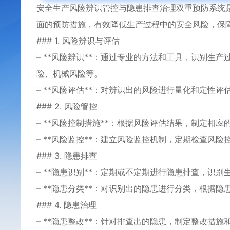
安全生产风险辨识管控与隐患排查治理双重预防系统
面的预防措施，有效降低生产过程中的安全风险，保
### 1. 风险辨识与评估
– **风险辨识**：通过专业的方法和工具，识别
险、机械风险等。
– **风险评估**：对辨识出的风险进行量化和定性
### 2. 风险管控
– **风险控制措施**：根据风险评估结果，制定相
– **风险监控**：建立风险监控机制，定期检查风
### 3. 隐患排查
– **隐患识别**：定期或不定期进行隐患排查，识
– **隐患分类**：对识别出的隐患进行分类，根据
### 4. 隐患治理
– **隐患整改**：针对排查出的隐患，制定整改措