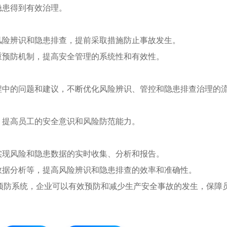
保隐患得到有效治理。
过风险辨识和隐患排查，提前采取措施防止事故发生。
双重预防机制，提高安全管理的系统性和有效性。
理过程中的问题和建议，不断优化风险辨识、管控和隐患排查治理的
育，提高员工的安全意识和风险防范能力。
，实现风险和隐患数据的实时收集、分析和报告。
大数据分析等，提高风险辨识和隐患排查的效率和准确性。
预防系统，企业可以有效预防和减少生产安全事故的发生，保障