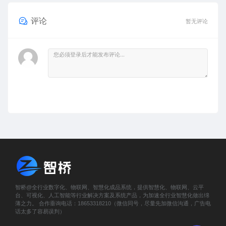
评论
暂无评论
智桥@全行业数字化、物联网、智慧化成品系统，提供智慧化、物联网、云平
台、可视化、人工智能等行业解决方案及系统产品，为加速全行业智慧化做出绵
薄之力。 合作垂询电话：18653318210（微信同号，尽量先加微信沟通，广告电
话太多了容易误判）