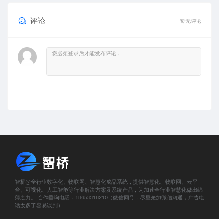
评论
暂无评论
智桥@全行业数字化、物联网、智慧化成品系统，提供智慧化、物联网、云平
台、可视化、人工智能等行业解决方案及系统产品，为加速全行业智慧化做出绵
薄之力。 合作垂询电话：18653318210（微信同号，尽量先加微信沟通，广告电
话太多了容易误判）