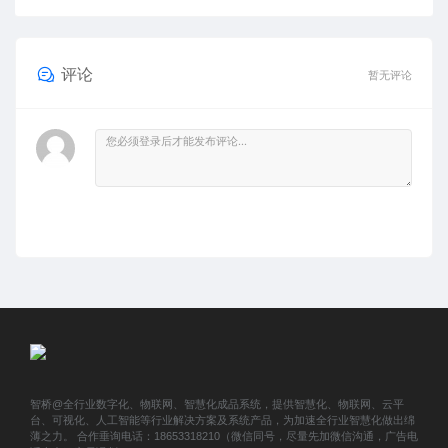
评论
暂无评论
智桥@全行业数字化、物联网、智慧化成品系统，提供智慧化、物联网、云平
台、可视化、人工智能等行业解决方案及系统产品，为加速全行业智慧化做出绵
薄之力。 合作垂询电话：18653318210（微信同号，尽量先加微信沟通，广告电