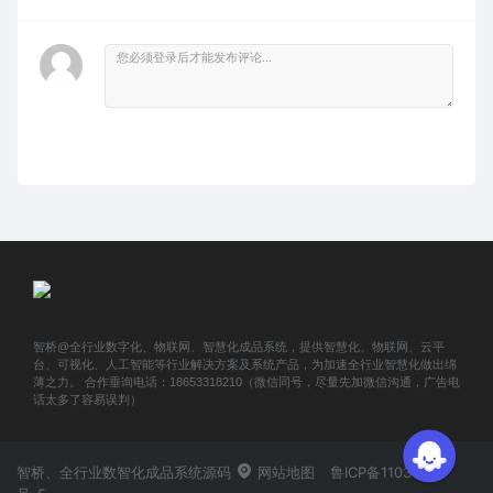
智桥@全行业数字化、物联网、智慧化成品系统，提供智慧化、物联网、云平
台、可视化、人工智能等行业解决方案及系统产品，为加速全行业智慧化做出绵
薄之力。 合作垂询电话：18653318210（微信同号，尽量先加微信沟通，广告电
话太多了容易误判）
智桥、全行业数智化成品系统源码
网站地图
鲁ICP备11031419