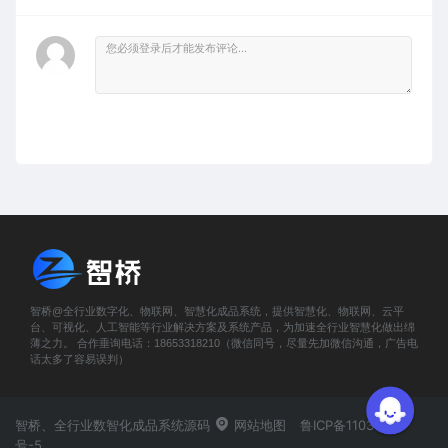
智桥@全行业数字化、物联网、智慧化成品系统，提供智慧化、物联网、云平
台、可视化、人工智能等行业解决方案及系统产品，为加速全行业智慧化做出绵
薄之力。 合作垂询电话：18653318210（微信同号，尽量先加微信沟通，广告电
话太多了容易误判）
智桥、全行业数智化成品系统源码
网站地图
鲁ICP备11031419
号-5