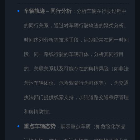
车辆轨迹 – 同行分析
：分析车辆在行驶过程中
的同行关系，通过对车辆行驶轨迹的聚类分析、
时间序列分析等技术手段，识别经常在同一时间
段、同一路线行驶的车辆群体，分析其同行目
的、关联关系以及可能存在的舆情风险（如非法
营运车辆团伙、危险驾驶行为群体等），为交通
执法部门提供线索支持，加强道路交通秩序管理
和舆情防控。
重点车辆态势
：展示重点车辆（如危险化学品