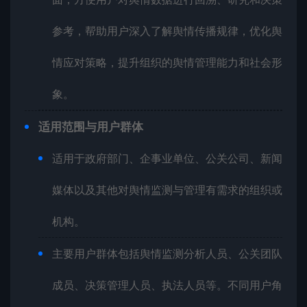
参考，帮助用户深入了解舆情传播规律，优化舆
情应对策略，提升组织的舆情管理能力和社会形
象。
适用范围与用户群体
适用于政府部门、企事业单位、公关公司、新闻
媒体以及其他对舆情监测与管理有需求的组织或
机构。
主要用户群体包括舆情监测分析人员、公关团队
成员、决策管理人员、执法人员等。不同用户角