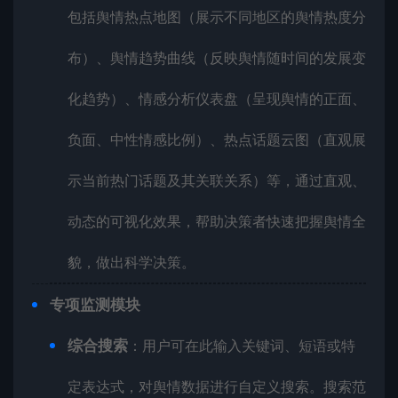
包括舆情热点地图（展示不同地区的舆情热度分
布）、舆情趋势曲线（反映舆情随时间的发展变
化趋势）、情感分析仪表盘（呈现舆情的正面、
负面、中性情感比例）、热点话题云图（直观展
示当前热门话题及其关联关系）等，通过直观、
动态的可视化效果，帮助决策者快速把握舆情全
貌，做出科学决策。
专项监测模块
综合搜索
：用户可在此输入关键词、短语或特
定表达式，对舆情数据进行自定义搜索。搜索范