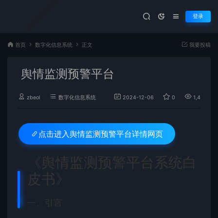
登录
首页
数字化信息系统
正文
我要投稿
舆情监测预警平台
zbeol
数字化信息系统
2024-12-06
0
1,479
舆情监测预警平台详情网页
点击进入
《舆情监测预警平台系统白
皮书》
一、引言