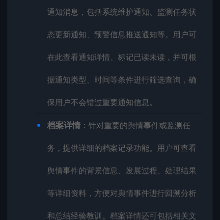
通知消息，包括系统维护通知、监测任务状
态更新通知、预警信息推送通知等。用户可
在此查看通知详情、标记已读未读，并可根
据通知类型、时间等条件进行筛选查询，确
保用户不会错过重要通知信息。
档案详情
：针对重要的舆情事件或监测任
务，提供详细的档案记录功能。用户可查看
舆情事件的背景信息、发展过程、处理结果
等详细资料，方便对舆情事件进行回溯分析
和总结经验教训。档案详情还可包括相关文