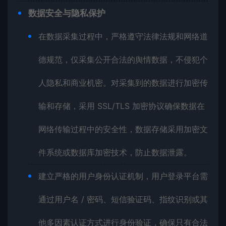
数据安全与隐私保护
在数据采集过程中，严格遵守法律法规和网络道
德规范，仅采集公开合法的舆情数据，不侵犯个
人隐私和商业机密。对采集到的数据进行加密传
输和存储，采用 SSL/TLS 加密协议确保数据在
网络传输过程中的安全性，数据存储采用加密文
件系统或数据库加密技术，防止数据泄露。
建立严格的用户身份认证机制，用户登录平台需
通过用户名 / 密码、短信验证码、指纹识别或其
他多因素认证方式进行身份验证，确保只有合法