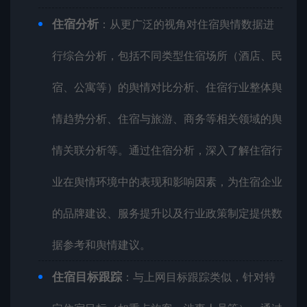
住宿分析
：从更广泛的视角对住宿舆情数据进
行综合分析，包括不同类型住宿场所（酒店、民
宿、公寓等）的舆情对比分析、住宿行业整体舆
情趋势分析、住宿与旅游、商务等相关领域的舆
情关联分析等。通过住宿分析，深入了解住宿行
业在舆情环境中的表现和影响因素，为住宿企业
的品牌建设、服务提升以及行业政策制定提供数
据参考和舆情建议。
住宿目标跟踪
：与上网目标跟踪类似，针对特