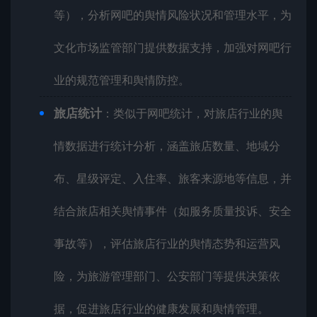
等），分析网吧的舆情风险状况和管理水平，为
文化市场监管部门提供数据支持，加强对网吧行
业的规范管理和舆情防控。
旅店统计
：类似于网吧统计，对旅店行业的舆
情数据进行统计分析，涵盖旅店数量、地域分
布、星级评定、入住率、旅客来源地等信息，并
结合旅店相关舆情事件（如服务质量投诉、安全
事故等），评估旅店行业的舆情态势和运营风
险，为旅游管理部门、公安部门等提供决策依
据，促进旅店行业的健康发展和舆情管理。