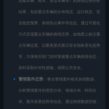
运输车辆、校车、客运车辆等）的舆情态势分析
结果，包括重点车辆的分布情况、运行状态、安
全隐患预警、舆情热点事件等信息。通过可视化
方式呈现重点车辆的舆情态势，如地图上标注重
点车辆位置、以图表形式展示安全指标变化趋势
等，方便相关部门实时掌握重点车辆舆情动态，
及时采取针对性措施，保障公共安全。
警情案件态势
：整合警情案件相关舆情数据，
分析警情案件的类型分布、地域分布、时间分
布、案件发展趋势等信息。通过舆情数据挖掘，