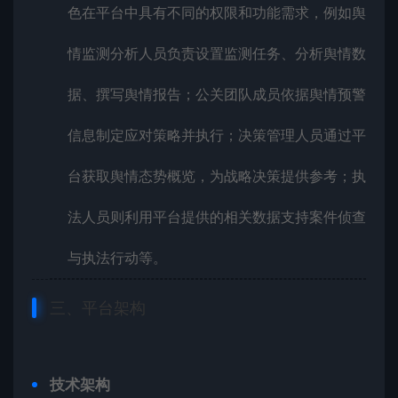
色在平台中具有不同的权限和功能需求，例如舆
情监测分析人员负责设置监测任务、分析舆情数
据、撰写舆情报告；公关团队成员依据舆情预警
信息制定应对策略并执行；决策管理人员通过平
台获取舆情态势概览，为战略决策提供参考；执
法人员则利用平台提供的相关数据支持案件侦查
与执法行动等。
三、平台架构
技术架构