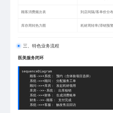
顾客消费频次表
到店间隔/客单价分
库存周转热力图
耗材周转率/滞销预
三、特色业务流程
​医美服务闭环​
sequenceDiagram

    顾客->>+系统： 预约（含体验项目选择）

    系统->>+顾问： 分配服务工单

    顾问->>+库房： 发起耗材领用

    库房-->>-系统： 出库核销

    系统->>+财务： 生成消费账单

    财务-->>-顾客： 支付完成

    系统->>+客服： 触发售后回访