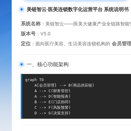
​美链智云·医美连锁数字化运营平台 系统说明书​
​系统名称​
​：美链智云——医美大健康产业全链路智能
​版本号​
​：V5.0
​定位​
​：面向医疗美容、生活美容连锁机构的 ​
​会员管
一、核心功能架构
graph TD

    A[会员管理] --> B(商品供应链)

    A --> C(财务管控)

    A --> D(智能报表)

    B --> E(门店协同)

    C --> F(风险预警)

    D --> G(决策支持)