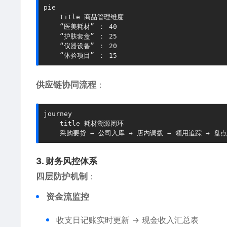
pie

    title 商品管理维度

    “医美耗材” ： 40

    “护肤套盒” ： 25

    “仪器设备” ： 20

    “体验项目” ： 15
​供应链协同流程​
​：
journey

    title 耗材溯源闭环

    采购要货 → 公司入库 → 店内调拨 → 领用追踪 → 盘
​3. 财务风控体系​
​四层防护机制​
​：
​资金流监控​
收支日记账实时更新 → 现金收入汇总表