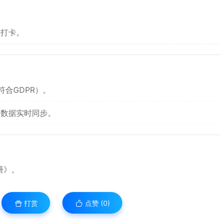
练打卡。
合GDPR）。
，数据实时同步。
册》。
打赏
点赞 (
0
)