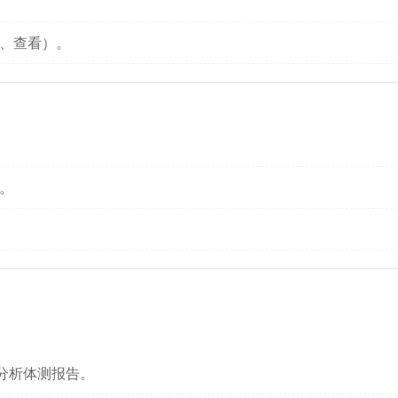
辑、查看）。
。
 分析体测报告。