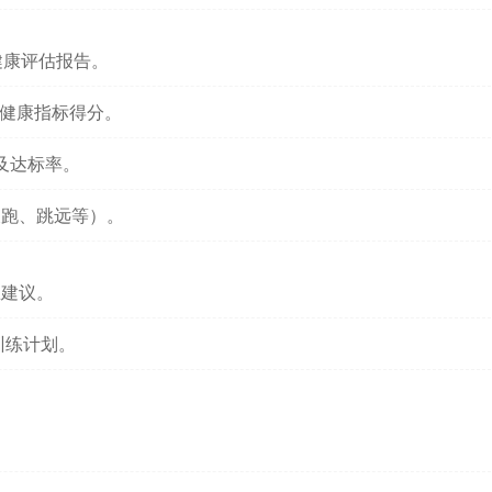
健康评估报告。
项健康指标得分。
及达标率。
长跑、跳远等）。
练建议。
训练计划。