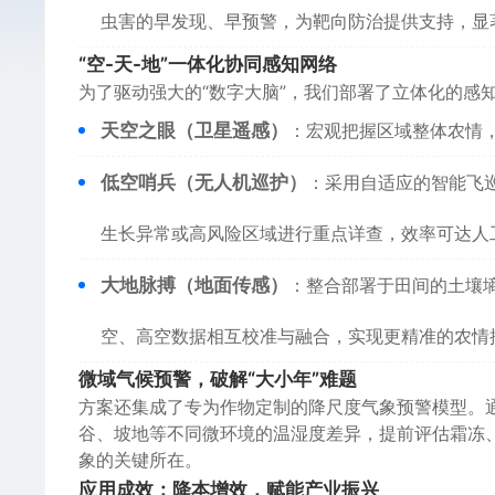
虫害的早发现、早预警，为靶向防治提供支持，显
“空-天-地”一体化协同感知网络
为了驱动强大的“数字大脑”，我们部署了立体化的感
天空之眼（卫星遥感）
：宏观把握区域整体农情
低空哨兵（无人机巡护）
：采用自适应的智能飞
生长异常或高风险区域进行重点详查，效率可达人
大地脉搏（地面传感）
：整合部署于田间的土壤墒
空、高空数据相互校准与融合，实现更精准的农情
微域气候预警，破解“大小年”难题
方案还集成了专为作物定制的降尺度气象预警模型。
谷、坡地等不同微环境的温湿度差异，提前评估霜冻、
象的关键所在。
应用成效：降本增效，赋能产业振兴