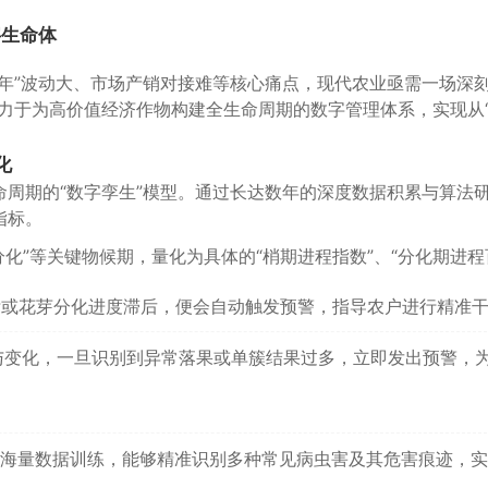
字生命体
年”波动大、市场产销对接难等核心痛点，现代农业亟需一场深
致力于为高价值经济作物构建全生命周期的数字管理体系，实现从
化
周期的“数字孪生”模型。通过长达数年的深度数据积累与算法
指标。
分化”等关键物候期，量化为具体的“梢期进程指数”、“分化期进程
标或花芽分化进度滞后，便会自动触发预警，指导农户进行精准
与变化，一旦识别到异常落果或单簇结果过多，立即发出预警，
过海量数据训练，能够精准识别多种常见病虫害及其危害痕迹，