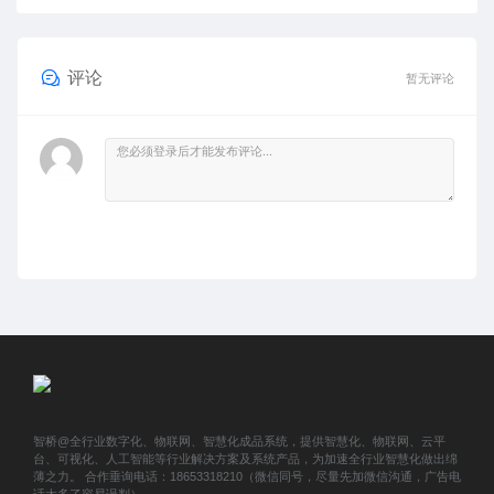
评论
暂无评论
智桥@全行业数字化、物联网、智慧化成品系统，提供智慧化、物联网、云平
台、可视化、人工智能等行业解决方案及系统产品，为加速全行业智慧化做出绵
薄之力。 合作垂询电话：18653318210（微信同号，尽量先加微信沟通，广告电