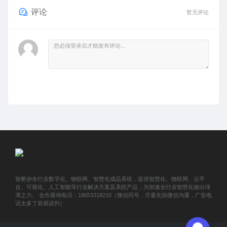
评论
暂无评论
智桥@全行业数字化、物联网、智慧化成品系统，提供智慧化、物联网、云平
台、可视化、人工智能等行业解决方案及系统产品，为加速全行业智慧化做出绵
薄之力。 合作垂询电话：18653318210（微信同号，尽量先加微信沟通，广告电
话太多了容易误判）