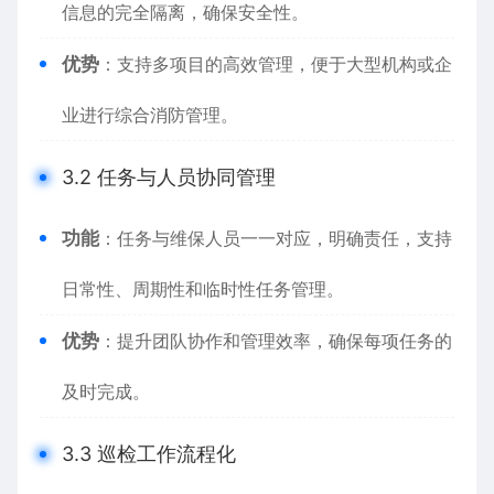
信息的完全隔离，确保安全性。
优势
：支持多项目的高效管理，便于大型机构或企
业进行综合消防管理。
3.2 任务与人员协同管理
功能
：任务与维保人员一一对应，明确责任，支持
日常性、周期性和临时性任务管理。
优势
：提升团队协作和管理效率，确保每项任务的
及时完成。
3.3 巡检工作流程化