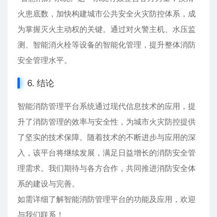
火患底数，加快构建城市公共安全火灾防控体系，成
为掌握灭火主动权的关键。通过对火警主机、水压监
测、智能消火栓等设备的智能化管理，提升整体消防
安全管理水平。
6. 结论
智能消防管理平台系统通过现代信息技术的应用，提
升了消防管理的效率与安全性，为城市火灾防控提供
了坚实的技术保障。随着技术的不断进步与应用的深
入，该平台将继续发展，满足日益增长的消防安全管
理需求。我们期待与各方合作，共同推进消防安全体
系的建设与完善。
如需详细了解智能消防管理平台的功能及应用，欢迎
与我们联系！