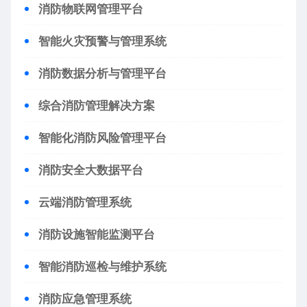
消防物联网管理平台
智能火灾预警与管理系统
消防数据分析与管理平台
综合消防管理解决方案
智能化消防风险管理平台
消防安全大数据平台
云端消防管理系统
消防设施智能监测平台
智能消防巡检与维护系统
消防应急管理系统