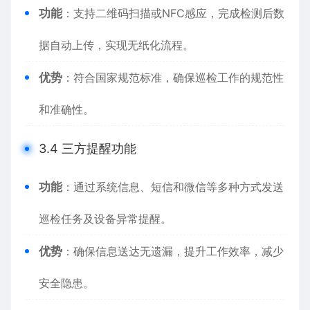
功能
：支持二维码扫描或NFC感应，完成检测后数
据自动上传，实现无纸化流程。
优势
：符合国家规范标准，确保巡检工作的规范性
和准确性。
3.4 三方提醒功能
功能
：通过系统信息、短信和微信等多种方式发送
巡检任务及设备异常提醒。
优势
：确保信息送达无遗漏，提升工作效率，减少
安全隐患。