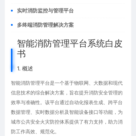
实时消防监控与管理平台
多终端消防管理解决方案
智能消防管理平台系统白皮
书
1. 概述
智能消防管理平台是一个基于物联网、大数据和现代
信息技术的综合解决方案，旨在提升消防安全管理的
效率与准确性。该平台通过自动化报表生成、跨平台
数据管理、实时数据分析及智能设备接口等功能，为
城市公共安全火灾防控体系提供了有力支持，助力消
防工作高效、规范化。