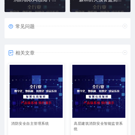
常见问题
相关文章
消防安全自主管理系统
高层建筑消防安全智能监管系
统