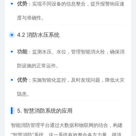
优势
：实现不同设备的信息整合，提升报警响应速
度与准确性。
4.2 消防水压系统
功能
：监测水压、水位，管理智能消火栓，确保消
防设施的正常运作。
优势
：实施智能化监控，及时发现问题，降低火灾
隐患。
5. 智慧消防系统的应用
智能消防管理平台通过大数据和物联网的结合，构建
“智慧消防”系统。这一系统有效整合各方力量，摸清