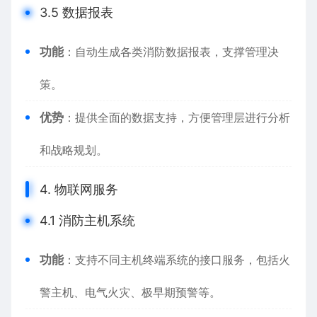
3.5 数据报表
功能
：自动生成各类消防数据报表，支撑管理决
策。
优势
：提供全面的数据支持，方便管理层进行分析
和战略规划。
4. 物联网服务
4.1 消防主机系统
功能
：支持不同主机终端系统的接口服务，包括火
警主机、电气火灾、极早期预警等。