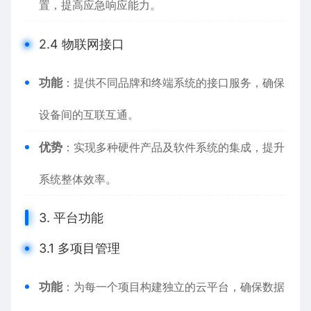
置，提高应急响应能力。
2.4 物联网接口
功能
：提供不同品牌和终端系统的接口服务，确保
设备间的互联互通。
优势
：实现多种硬件产品及软件系统的集成，提升
系统整体效率。
3. 平台功能
3.1 多项目管理
功能
：为每一个项目构建独立的云平台，确保数据