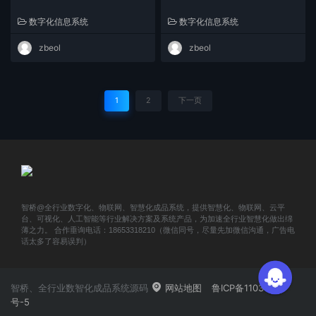
数字化信息系统
数字化信息系统
zbeol
zbeol
1
2
下一页
智桥@全行业数字化、物联网、智慧化成品系统，提供智慧化、物联网、云平
台、可视化、人工智能等行业解决方案及系统产品，为加速全行业智慧化做出绵
薄之力。 合作垂询电话：18653318210（微信同号，尽量先加微信沟通，广告电
话太多了容易误判）
智桥、全行业数智化成品系统源码
网站地图
鲁ICP备11031419
号-5