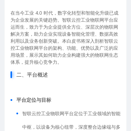
在当今工业 4.0 时代，数字化转型和智能化升级已成
为企业发展的关键趋势。智联云控工业物联网平台应
运而生，致力于为企业提供全方位、深层次的物联网
解决方案，助力企业实现设备智能化管理、数据高效
利用以及业务创新突破。本白皮书将深入剖析智联云
控工业物联网平台的架构、功能、优势以及广泛的应
用场景，展示其如何助力企业构建强大的物联网生态
体系，提升核心竞争力。
二、平台概述
平台定位与目标
智联云控工业物联网平台定位于工业领域的智能
中枢，以设备为核心纽带，深度整合边缘端与多