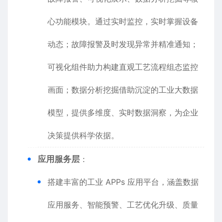
心功能模块。通过实时监控，实时掌握设备
动态；故障报警及时发现异常并精准通知；
可视化组件助力构建直观工艺流程组态监控
画面；数据分析挖掘借助沉淀的工业大数据
模型，提供多维度、实时数据洞察，为企业
决策提供科学依据。
应用服务层
：
搭建丰富的工业 APPs 应用平台，涵盖数据
应用服务、智能预警、工艺优化升级、质量