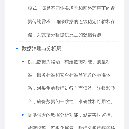
模式，满足不同业务场景和网络环境下的数
据传输需求，确保数据的连续稳定传输和存
储，为数据分析提供充足的数据资源。
数据治理与分析层
：
以元数据为驱动，构建数据标准、质量标
准、服务标准和安全标准等完备的标准体
系，对采集的数据进行全面清洗、转换和整
合，确保数据的一致性、准确性和可用性。
提供强大的数据分析功能，涵盖实时监控、
故障报警、可视化展示、数据分析挖掘等核