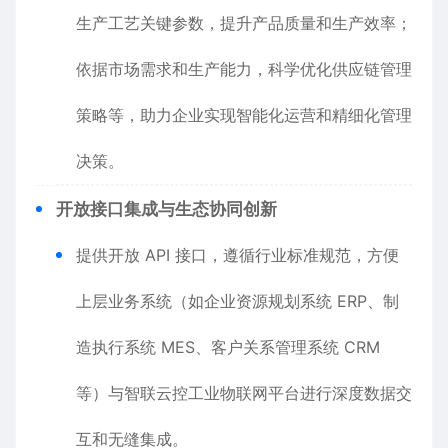
生产工艺关键参数，提升产品质量和生产效率；
依据市场需求和生产能力，科学优化供应链管理
策略等，助力企业实现智能化运营和精细化管理
决策。
开放接口集成与生态协同创新
提供开放 API 接口，遵循行业标准规范，方便
上层业务系统（如企业资源规划系统 ERP、制
造执行系统 MES、客户关系管理系统 CRM
等）与智联云控工业物联网平台进行深度数据交
互和无缝集成。