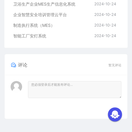
卫浴生产企业MES生产信息化系统
2024-10-24
企业智慧安全培训管理云平台
2024-10-24
制造执行系统（MES）
2024-10-24
智能工厂安灯系统
2024-10-24
评论
暂无评论