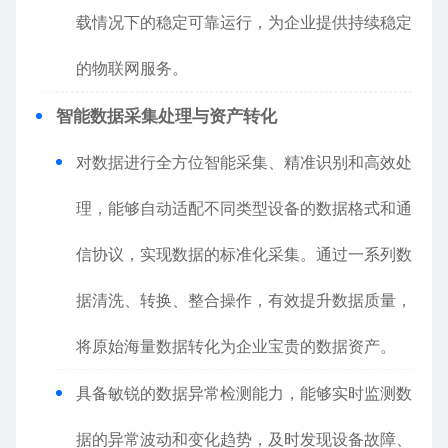
载情况下的稳定可靠运行，为企业提供持续稳定
的物联网服务。
智能数据采集处理与资产转化
对数据进行全方位智能采集、精准识别和高效处
理，能够自动适配不同类型设备的数据格式和通
信协议，实现数据的标准化采集。通过一系列数
据清洗、转换、整合操作，有效提升数据质量，
将原始海量数据转化为企业宝贵的数据资产。
具备敏锐的数据异常检测能力，能够实时监测数
据的异常波动和变化趋势，及时发现设备故障、