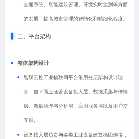
交通系统、智能建筑管理、环境实时监测等方面
的发展，提高城市管理的智能化和精细化程度。
三、平台架构
整体架构设计
智联云控工业物联网平台采用分层架构设计理
念，自下而上涵盖设备接入层、数据采集与传输
层、数据治理与分析层、应用服务层以及用户交
互层。
设备接入层负责与各类工业设备建立稳固连接，