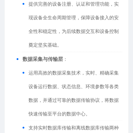
提供完善的设备注册、认证和管理功能，实
现设备全生命周期管理，保障设备接入的安
全性和稳定性，为后续数据交互和设备控制
奠定坚实基础。
数据采集与传输层
：
运用高效的数据采集技术，实时、精确采集
设备运行数据、状态信息、环境参数等各类
数据，并通过可靠的数据传输协议，将数据
快速传输至平台的数据中心。
支持实时数据库传输和离线数据库传输两种