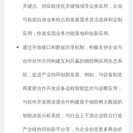
关键点、供应链优化关键领域等众多应用，企业
可根据自身业务特点和发展需求灵活选择和定制
应用，快速实现业务功能落地和创新应用。
通过开放接口和数据共享机制，积极支持企业与
合作伙伴共同构建互利共赢的物联网应用生态系
统，促进产业协同创新发展。例如，与设备制造
商紧密合作开发设备远程智能监控与诊断应用；
与软件开发商深度合作构建基于物联网大数据的
智能决策分析系统；与行业上下游企业联合打造
产业链协同创新平台等，为企业创造更多商业价