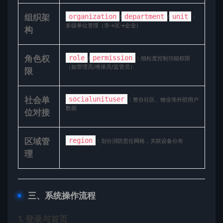
​组织架
organization
department
unit
/
/
：
多级单位管理（市→区→企业）
构​
​角色权
role
permission
/
：细粒度控制功能权限
（如管理员/维保员/监管员）
限​
​社会单
socialunituser
：整合社区、物业等外部用户
数据
位对接​
​区域管
region
：划分消防责任网格，关联设备分布
理​
​三、系统操作流程​
​1. 登录与首页​