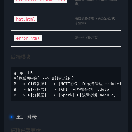
EleSearchEntname.html
库）
消防装备管理（头盔定位/状
hat.html
态监测）
统一错误提示页
error.html
​后端模块​
graph LR

A[物联网中台] --> B{数据流向}

B --> C[设备层] --> |MQTT协议| D[设备管理 module]

B --> E[业务层] --> |API| F[报警研判 module]

B --> G[分析层] --> |Spark| H[故障诊断 module]
​五、附录​
​环境部署要求​