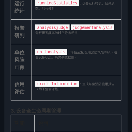
​运行
runningStatistics
：设备运行时长、启停次
数、能耗分析
统计​
​报警
analysisjudge
judgementanalysis
/
：
分析报警频率与时空分布规律
研判​
​单位
unitanalysis
：评估企业/区域消防风险等级（结
合设备状态、历史事故数据）
风险
画像​
​信用
creditInformation
：生成单位消防信用报告
（用于监管评级）
评估​
​3. 设备全生命周期管理​
​功能​
​说明​