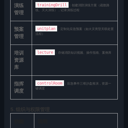
​演练
trainingDrill
：创建消防演练方案（疏散路
线、灭火演练），记录演练过程
管理​
​预案
unitplan
：定制化应急预案（如火灾类型关联处置
流程）
管理​
​培训
lecture
：存储消防知识视频、操作指南、案例库
资源
库​
​指挥
controlRoom
：应急事件三维沙盘推演，资源一
键调度
调度​
​5. 组织与权限管理​
​功能​
​说明​