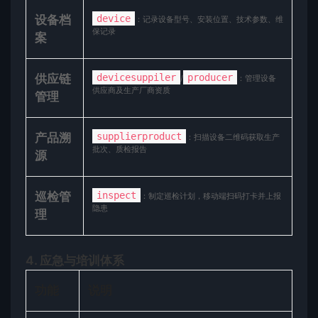
​设备档
device
：记录设备型号、安装位置、技术参数、维
保记录
案​
​供应链
devicesuppiler
producer
/
：管理设备
供应商及生产厂商资质
管理​
​产品溯
supplierproduct
：扫描设备二维码获取生产
批次、质检报告
源​
​巡检管
inspect
：制定巡检计划，移动端扫码打卡并上报
隐患
理​
​4. 应急与培训体系​
​功能​
​说明​