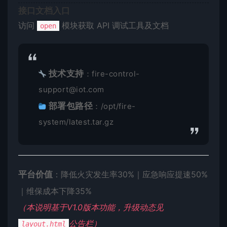
​接口文档入口​
访问
模块获取 API 调试工具及文档
open
​技术支持​
​
​：fire-control-
support@iot.com
​部署包路径​
​
​：/opt/fire-
system/latest.tar.gz
​平台价值​
​：降低火灾发生率30%｜应急响应提速50%
｜维保成本下降35%
（本说明基于V1.0版本功能，升级动态见
公告栏）
layout.html