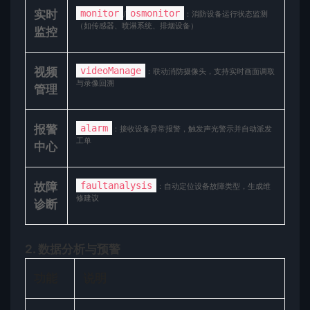
​实时
monitor
osmonitor
/
：消防设备运行状态监测
（如传感器、喷淋系统、排烟设备）
监控​
​视频
videoManage
：联动消防摄像头，支持实时画面调取
与录像回溯
管理​
​报警
alarm
：接收设备异常报警，触发声光警示并自动派发
工单
中心​
​故障
faultanalysis
：自动定位设备故障类型，生成维
修建议
诊断​
​2. 数据分析与预警​
​功能​
​说明​