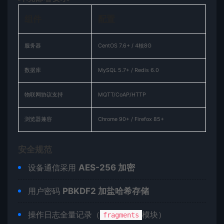
​组件​
​配置​
服务器
CentOS 7.6+ / 4核8G
数据库
MySQL 5.7+ / Redis 6.0
物联网协议支持
MQTT/CoAP/HTTP
浏览器兼容
Chrome 90+ / Firefox 85+
​安全规范​
设备通信采用 ​
​AES-256 加密​
用户密码 ​
​PBKDF2 加盐哈希存储​
操作日志全量记录（
模块）
fragments