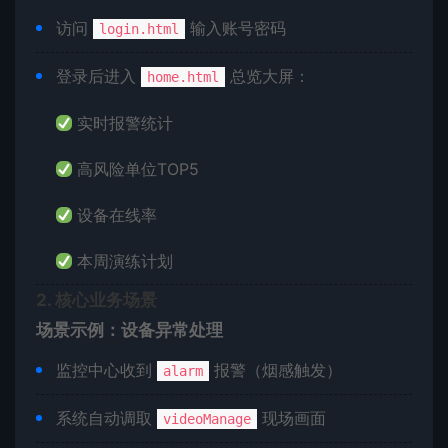
访问
输入账号密码
login.html
登录后进入
总览大屏：
home.html
实时报警统计
高风险单位TOP5
设备在线率
本周演练计划
​2. 核心业务场景​
​场景示例：设备异常处理​
监控中心收到
报警（烟感触发）
alarm
系统自动调取
现场画面
videoManage