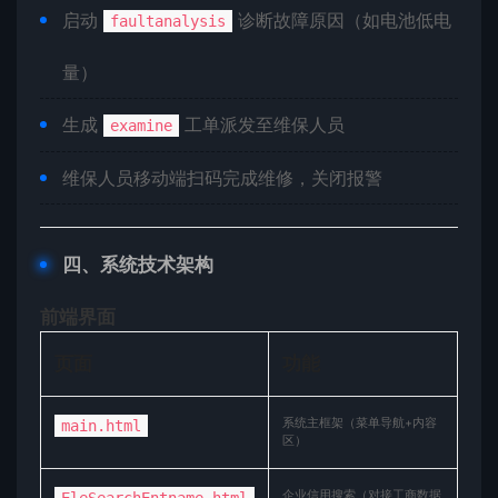
启动
诊断故障原因（如电池低电
faultanalysis
量）
生成
工单派发至维保人员
examine
维保人员移动端扫码完成维修，关闭报警
​四、系统技术架构​
​前端界面​
​页面​
​功能​
系统主框架（菜单导航+内容
main.html
区）
企业信用搜索（对接工商数据