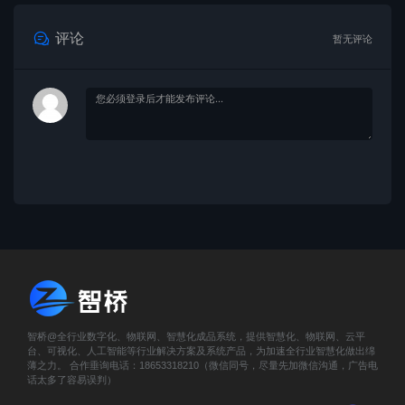
评论
暂无评论
智桥@全行业数字化、物联网、智慧化成品系统，提供智慧化、物联网、云平
台、可视化、人工智能等行业解决方案及系统产品，为加速全行业智慧化做出绵
薄之力。 合作垂询电话：18653318210（微信同号，尽量先加微信沟通，广告电
话太多了容易误判）