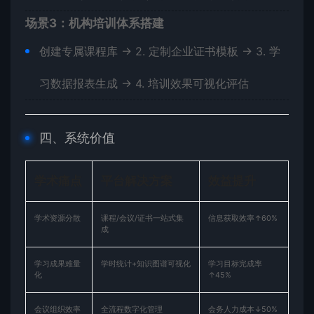
​场景3：机构培训体系搭建​
创建专属课程库 → 2. 定制企业证书模板 → 3. 学
习数据报表生成 → 4. 培训效果可视化评估
四、系统价值
​学术痛点​
​平台解决方案​
​效益提升​
学术资源分散
课程/会议/证书一站式集
信息获取效率↑60%
成
学习成果难量
学时统计+知识图谱可视化
学习目标完成率
化
↑45%
会议组织效率
全流程数字化管理
会务人力成本↓50%