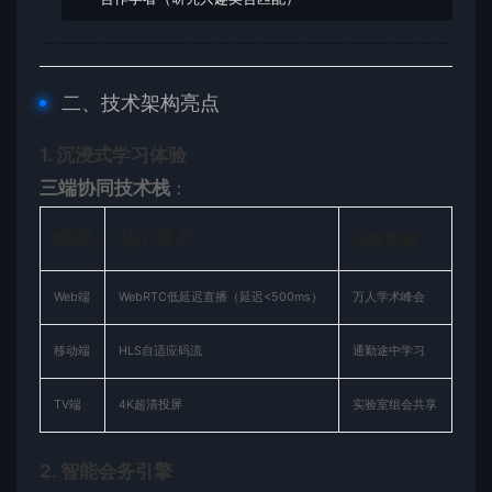
二、技术架构亮点
​1. 沉浸式学习体验​
​三端协同技术栈​
​：
​终端​
​核心技术​
场景案例
Web端
WebRTC低延迟直播（延迟<500ms）
万人学术峰会
移动端
HLS自适应码流
通勤途中学习
TV端
4K超清投屏
实验室组会共享
​2. 智能会务引擎​