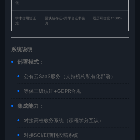
低
学术信用验证
区块链存证+跨平台证书验
履历可信度↑100%
难
真
​系统说明​
​部署模式​
​：
公有云SaaS服务（支持机构私有化部署）
等保三级认证+GDPR合规
​集成能力​
​：
对接高校教务系统（课程学分互认）
对接SCI/EI期刊投稿系统