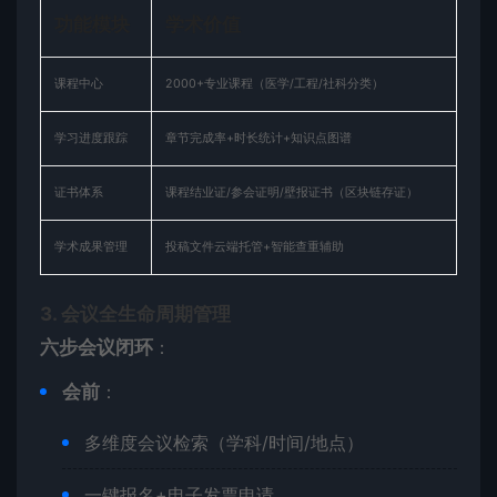
​功能模块​
​学术价值​
课程中心
2000+专业课程（医学/工程/社科分类）
学习进度跟踪
章节完成率+时长统计+知识点图谱
证书体系
课程结业证/参会证明/壁报证书（区块链存证）
学术成果管理
投稿文件云端托管+智能查重辅助
​3. 会议全生命周期管理​
​六步会议闭环​
​：
​会前​
​：
多维度会议检索（学科/时间/地点）
一键报名+电子发票申请