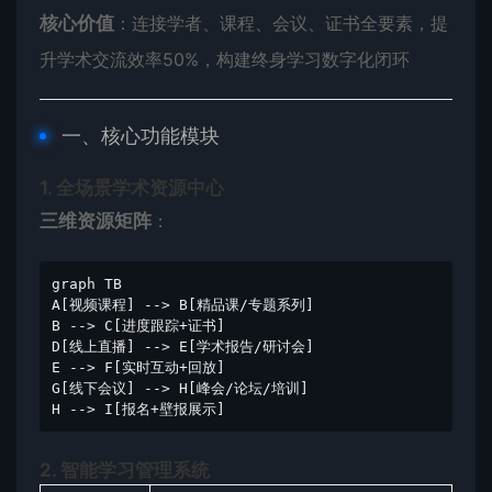
​核心价值​
​：连接学者、课程、会议、证书全要素，提
升学术交流效率50%，构建终身学习数字化闭环
一、核心功能模块
​1. 全场景学术资源中心​
​三维资源矩阵​
​：
graph TB

A[视频课程] --> B[精品课/专题系列]

B --> C[进度跟踪+证书]

D[线上直播] --> E[学术报告/研讨会]

E --> F[实时互动+回放]

G[线下会议] --> H[峰会/论坛/培训]

H --> I[报名+壁报展示]
​2. 智能学习管理系统​