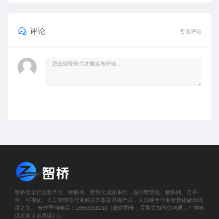
评论
暂无评论
智桥@全行业数字化、物联网、智慧化成品系统，提供智慧化、物联网、云平
台、可视化、人工智能等行业解决方案及系统产品，为加速全行业智慧化做出绵
薄之力。 合作垂询电话：18653318210（微信同号，尽量先加微信沟通，广告电
话太多了容易误判）